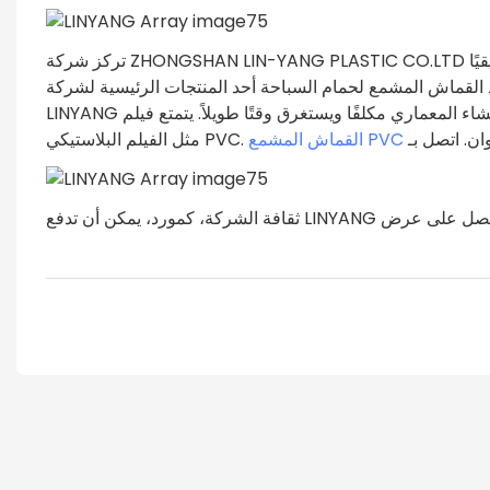
تركز شركة ZHONGSHAN LIN-YANG PLASTIC CO.LTD حصريًا على تصنيع القماش المشمع، وتوفر خبرة عالمية المستوى واهتمامًا حقيقيًا
لمشمع لحمام السباحة أحد المنتجات الرئيسية لشركة Lin-Yang. كونه تم تصميمه بخبرة، فإن فيلم السقف الممتد
LINYANG يظهر تصميمًا حائزًا على جائزة. لا ينبغي أن يكون بناء الغشاء المعماري مكلفًا ويستغرق وقتًا طويلاً. يتمتع فيلم PVC بالعديد من المزايا،
القماش المشمع PVC
مثل الفيلم البلاستيكي PVC.