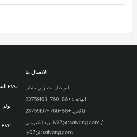
الاتصال بنا
القماش المشمع PVC / النسيج PVC
للتواصل: تشارلي تشان
الهاتف: +86-760-23759163
بولي ك
فاكس: +86-760-23759197
بريد إلكتروني:ly27@tsaiyang.com /
القماش المشمع المطلي بالـ PVC
ly07@tsaiyang.com