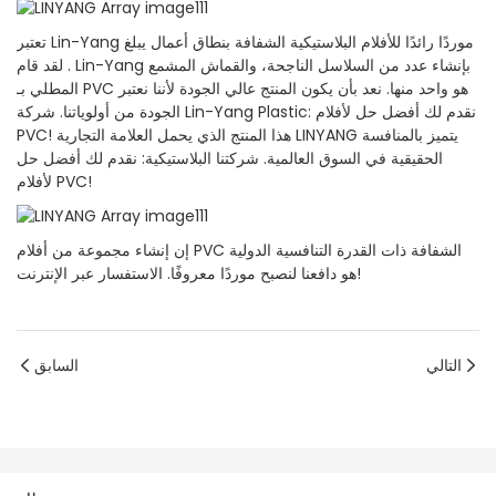
تعتبر Lin-Yang موردًا رائدًا للأفلام البلاستيكية الشفافة بنطاق أعمال يبلغ
. لقد قام Lin-Yang بإنشاء عدد من السلاسل الناجحة، والقماش المشمع
المطلي بـ PVC هو واحد منها. نعد بأن يكون المنتج عالي الجودة لأننا نعتبر
الجودة من أولوياتنا. شركة Lin-Yang Plastic: نقدم لك أفضل حل لأفلام
PVC! هذا المنتج الذي يحمل العلامة التجارية LINYANG يتميز بالمنافسة
الحقيقية في السوق العالمية. شركتنا البلاستيكية: نقدم لك أفضل حل
لأفلام PVC!
إن إنشاء مجموعة من أفلام PVC الشفافة ذات القدرة التنافسية الدولية
هو دافعنا لنصبح موردًا معروفًا. الاستفسار عبر الإنترنت!
التالي
السابق