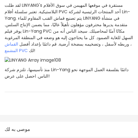
لقد ظلت LINYANG's مستقرة في موقعها المهيمن في سوق الأفلام
البلاستيكية. تعتبر سلسلة أفلام PVC أحد المنتجات الرئيسية لشركة Lin-
Yang. يتم تصنيع قماش القنب المقاوم للماء LINYANG في منشأة
متقدمة يديرها محترفون مؤهلون تأهيلاً عاليًا، مما يضمن الإنتاج السلس.
يوفر فيلم Lin-Yang PVC مكانًا آمنًا لمحاصيلك. سيجد الناس أنه من
السهل للغاية الصمود. كل ما يحتاجون إليه هو وضعه في المنطقة المرغوبة
، وربطه لأسفل ، وتضخيمه بمضخة أرضية. قم دائمًا بإعداد أفضل
القماش
لك!
المشمع PVC
منذ تأسيسها، تلتزم شركة Lin-Yang دائمًا بفلسفة العمل الموجهة نحو
الناس. احصل على عرض!
موصى به لك