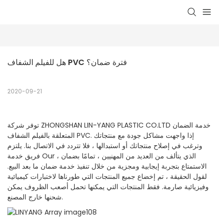
هل للفيلم الشفاف PVC فترة ضمان؟
2020-09-21
توفر شركة ZHONGSHAN LIN-YANG PLASTIC CO.LTD خدمة الضمان
المتعلقة بالفيلم الشفاف PVC. إذا واجهت مشاكل جودة مع منتجاتك
وترغب في إصلاح منتجاتك أو استبدالها ، فلا تتردد في الاتصال بنا. يلتزم
فريق خدمة Our ، الذي يتألف من العديد من المهنيين ، تمامًا بضمان
الاستمتاع بتجربة إيجابية ومجزية من خلال تنفيذ خدمة ضمان ما بعد البيع.
لقول الحقيقة ، تم إخضاع جميع المنتجات التي طورناها لاختبارات كيميائية
وفيزيائية صارمة. فقط المنتجات التي يمكنها تحمل أصعب الظروف يمكن
شحنها خارج المصنع.