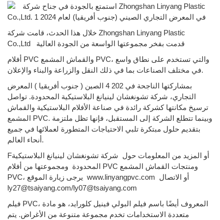
خلال هذا الحدث، قامت شركة Zhongshan Linyang Plastic
قدمت بفخر مجموعتها الواسعة من الجودة العالية
Co.,Ltd
أفلام PVC والقماش المشمع PVC، والتي تستخدم على نطاق واسع
في مختلف الصناعات بما في ذلك النقل والزراعة والبناء والإعلان.
بمشاركتها الناجحة في 202
4
الصين (
جنوب أفريقيا
) المعرض
التجاري،
شركة تشونغشان لينيانغ البلاستيكية المحدودة.
تواصل
ترسيخ مكانتها كشركة رائدة في صناعة الأفلام البلاستيكية والقماش
المشمع PVC. وبينما تتطلع الشركة إلى المستقبل، فإنها تظل ملتزمة
بتقديم حلول مبتكرة تلبي الاحتياجات المتطورة لعملائها في جميع
أنحاء العالم.
Fأو المزيد من المعلومات حول
شركة تشونغشان لينيانغ البلاستيكية
المحدودة
ومجموعتها من أفلام PVC ومنتجات القماش المشمع
أو الاتصال
www.linyangpvc.com
PVC، يرجى زيارة الموقع
ly27@tsaiyang.com/ly07@tsaiyang.com
فيلم PVC، المعروف أيضًا باسم فيلم البولي فينيل كلورايد، هو مادة
متعددة الاستخدامات تخدم مجموعة متنوعة من الأغراض. يتم