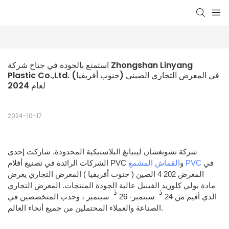
استمتع بالجودة في جناح شركة Zhongshan Linyang 
Plastic Co.,Ltd. في المعرض التجاري الصيني (جنوب أفريقيا) 
لعام 2024
2024-10-17
شركة تشونغشان لينيانغ البلاستيكية المحدودة.
شاركت إحدى
في
القماش المشمع PVC
الشركات الرائدة في تصنيع أفلام PVC و
المعرض 202
4
الصين (
جنوب أفريقيا
) المعرض التجاري يعرض
مادة بولي كلوريد الفينيل عالية الجودة
المنتجات. المعرض التجاري
ذ
ذ
الذي أقيم من
24
سبتمبر- 26
سبتمبر
، وجذب المتخصصين في
الصناعة والعملاء المحتملين من جميع أنحاء العالم.