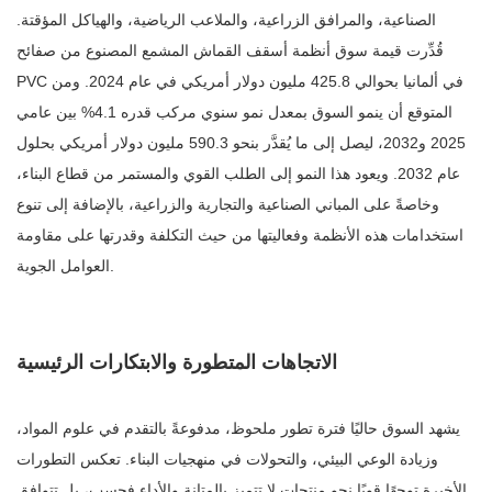
الصناعية، والمرافق الزراعية، والملاعب الرياضية، والهياكل المؤقتة.
قُدِّرت قيمة سوق أنظمة أسقف القماش المشمع المصنوع من صفائح
PVC في ألمانيا بحوالي 425.8 مليون دولار أمريكي في عام 2024. ومن
المتوقع أن ينمو السوق بمعدل نمو سنوي مركب قدره 4.1% بين عامي
2025 و2032، ليصل إلى ما يُقدَّر بنحو 590.3 مليون دولار أمريكي بحلول
عام 2032. ويعود هذا النمو إلى الطلب القوي والمستمر من قطاع البناء،
وخاصةً على المباني الصناعية والتجارية والزراعية، بالإضافة إلى تنوع
استخدامات هذه الأنظمة وفعاليتها من حيث التكلفة وقدرتها على مقاومة
العوامل الجوية.
الاتجاهات المتطورة والابتكارات الرئيسية
يشهد السوق حاليًا فترة تطور ملحوظ، مدفوعةً بالتقدم في علوم المواد،
وزيادة الوعي البيئي، والتحولات في منهجيات البناء. تعكس التطورات
الأخيرة توجهًا قويًا نحو منتجات لا تتميز بالمتانة والأداء فحسب، بل تتوافق