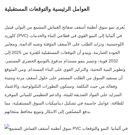
العوامل الرئيسية والتوقعات المستقبلية
يُعزى نمو سوق أنظمة أسقف صفائح القماش المشمع من البولي فينيل
كلوريد (PVC) في ألمانيا إلى النمو القوي في قطاعي البناء والخدمات
اللوجستية، وتزايد الطلب على الأسقف المؤقتة وشبه الدائمة، ومعايير
الجودة الصارمة. ويبدو أن التوقعات المستقبلية للفترة من 2025 إلى
2032 قوية، وتتميز بنمو مستدام مدفوع بالتوسع الحضري المستمر،
وتطوير البنية التحتية، والتركيز القوي على البناء المستدام. ومن المتوقع
أن يستفيد السوق من الطلب المستمر على حلول أسقف مرنة ومتينة
وفعالة من حيث التكلفة. وستكون التطورات التكنولوجية، والاعتماد
المتزايد على المواد الصديقة للبيئة، والدعم التنظيمي للمباني الموفرة
للطاقة، عوامل حاسمة في تشكيل ديناميكيات السوق المستقبلية، مما
يدفع المصنّعين إلى الابتكار وتنويع محافظ منتجاتهم.