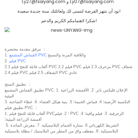
Ly27@tsaiyang.com و Ly07@tsaiyang.com
نود أن ننتهز الفرصة لنتمنى لك ولعائلتك سنة جديدة سعيدة!
شكرا لاهتمامكم الكريم والدعم!
：
مرفق مقدمة مختصرة
واللافتة المرنة والنسيج
القماش المشمع PVC
1.
فيلم PVC
2.
2.1 ألعاب قابلة للنفخ فيلم PVC 2.2 فيلم PVC مزخرف 2.3 فيلم PVC شفاف
2.4 فيلم PVC الشفاف 2.5 فيلم PVC عادي
：
تطبيق المنتج
تطبيق القماش المشمع PVC: 1. الإعلان فليكس بانر. 2. الأقمشة الزراعية
البيئية
3. التكسية الأرضية؛ 4. قماش الخيمة؛ 5. بنية هيكل الغشاء. 6. غطاء الشاحنة
：
تطبيق فيلم PVC
1. ألعاب قابلة للنفخ فيلم PVC؛ 2. فيلم PVC الزخرفية. 3. فيلم واقية؛ 4.
أقمشة الزراعة البيئية؛
5. الشريط الكهربائي 6. ستارة الحمام البلاستيكية. 7. مفرش المائدة
البلاستيكية. 8. معطف واق من المطر من البلاستيك / مظلة بلاستيكية