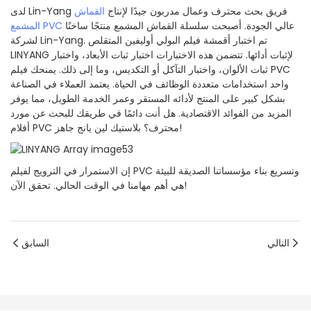
لدى Lin-Yang فريق بحث محترف وعمال مدربون جيدًا لإنتاج
القماش
عالي الجودة. أصبحت سلسلة القماش المشمع منتجًا ساخنًا
المشمع PVC
لشركة Lin-Yang. تم اختبار أقمشة فيلم البولي أوليفين المتقلص
LINYANG لإثبات أدائها. تتضمن هذه الاختبارات اختبار ثبات الأبعاد، واختبار
ثبات الألوان، واختبار التآكل أو التكديس، وما إلى ذلك. يمنحك فيلم PVC
واحد استخدامات متعددة الوظائف في الحياة. يعتمد العملاء في الصناعة
بشكل كبير على المنتج لأدائه المستقر وعمر الخدمة الطويل، مما يوفر
المزيد من الفوائد الاقتصادية. هل أنت دائمًا في طريقك للبحث عن مورد
أفلام PVC محترف؟ بلاستيك لين يانج جاهز!
إن الاستمرار في الترويج لفيلم PVC وتسريع بناء مؤسساتنا الصديقة للبيئة
هي أهم مهامنا في الوقت الحالي. تحقق الآن!
التالي
السابق