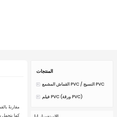
المنتجات
القماش المشمع PVC / النسيج PVC
+
لفة القماش المشمع PVC
فيلم PVC (ورقة PVC)
+
فيلم PVC الشفاف
بولي كلوريد الفينيل خيمة القماش
كما يتحمل ب
الاستفسار لنا