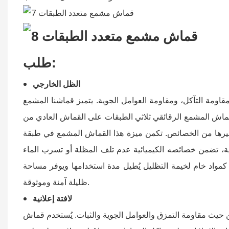
طلب:
الظل الخارجي
مة التآكل، ومقاومة العوامل الجوية. يتميز قماشنا المشمع
قماش المشمع الرقائقي ثلاثي الطبقات على القماش العادي من
. تكمن ميزة هذا القماش المشمع في طبقة PVC السوداء في المنتصف، مما يوفر تأثيرًا تظليلًا
رجية، تضمن خصائصه الكيميائية عدم تلف المظلة أو تسرب الماء
مواد خام لخيمة التظليل يُطيل مدة استخدامها ويوفر مساحة
ظليلة آمنة وموثوقة.
لافتة إعلانية
مة التمزق والعوامل الجوية والثبات. يُستخدم قماش PVC في بعض لوحات الإعلانات