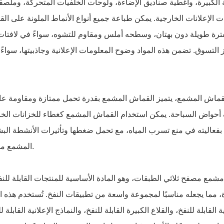
 الكبيرة، وأغطية صناديق الإضاءة، ولوحات الخلفيات المتحركة، وملصق
يمكن طباعة جميع أنواع الأنماط الملونة على
ت الإعلانات الخارجية.
الق
ترة طويلة دون بهتان، وسطحه أملس ومقاوم للتشوه، سواءً في لافتات
التسوق. تضمن هذه المواد وضوح المعلومات الإعلانية وجاذبيتها، سواء
حواض السباحة. يمكن استخدام القماش المشمع كغطاء للخزانات الخا
فعاليته في منع تسرب المياه، مع تحمل ضغطها وتأثيرات الأنشطة البش
المشمع مقاومًا للتآكل والتلف، مما يضمن توازنًا مثاليًا بين العملية والمتانة.
مع مصفح ثلاثي الطبقات، وهو المادة الأساسية للمنتجات القابلة للنف
تُستخدم
، مما يجعله مناسبًا لمجموعة واسعة من تطبيقات النفخ.
هذه
ا
 القابلة للنفخ، والقلاع الكبيرة القابلة للنفخ، والنماذج الإعلانية القابلة 