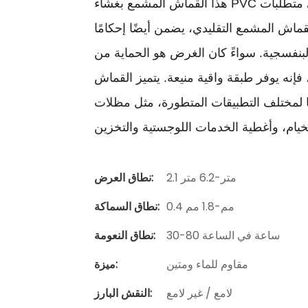
هذا القماش المشمع بغشاء PVC أسود في الطبقة الوسطى، مما يحجب الضوء بفعالية ويلبي متطلبات
اش المشمع التقليدي، يضمن أيضًا إحكامًا
 البنفسجية. سواءً كان الغرض هو الحماية من
 فإنه يوفر طبقة واقية منيعة. يتميز القماش
ًا لمختلف التطبيقات المتطورة، مثل مظلات
2.1 متر-6.2 متر
نطاق العرض:
0.4 مم-1.8 مم
نطاق السماكة:
30-80 ساعة في الساعة
نطاق النعومة:
مقاوم للماء ومتين
ميزة:
لامع / غير لامع
النقش البارز: