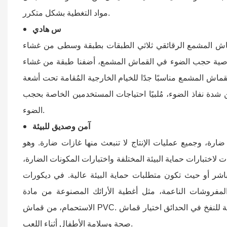
مواد التغطية بشكل متكرر.
س
هادي
 الرقائقي ثلاثي الطبقات بطبقة وسطى من غشاء PVC الأسود، الذي يمتص الضوء المرئي الخارجي ويحجبه بكفاءة،
 حجب الضوء في القماش المشمع، أضفنا طبقة من غشاء PVC الأسود في
اش المشمع مناسبًا جدًا للخيام الخارجية المُقامة تحت أشعة
 شدة نفاذ الضوء، مُلبيًا احتياجات المستخدمين الخاصة بحجب
الضوء.
آمن وصديق للبيئة
ة، وجميع عمليات الإنتاج لا تنبعث منها غازات ضارة.
وهو
ت لاختبارات حماية البيئة المختلفة واختبارات المكونات الضارة،
شر أو حيث تكون متطلبات حماية البيئة عالية. في
ديكورات
الناعمة، مثل أغطية الأرائك المصنوعة من مادة PVC، وأغشية أغطية الطاولات، وستائر
 في الحدائق اختيار قماش PVC كمادة، لأنه عديم الرائحة ولا يُطلق مواد ضارة، مما يضمن
الاستحمام، من قماش PVC.
صحة وسلامة الأطفال أثناء اللعب.