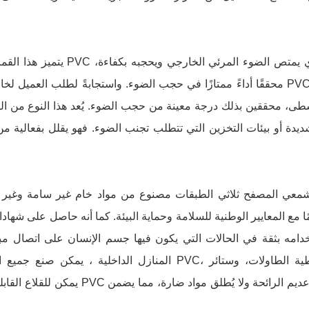
يتميز هذا القماش المشمع
محققًا أداءً ممتازًا في حجب الضوء. واستجابةً لطلب العميل لخاصية
طى، محققين بذلك درجة معينة من حجب الضوء. يُعد هذا النوع من القم
دة أو بيئات التخزين التي تتطلب تجنب الضوء. فهو يقلل بفعالية من
شمعي المصفح ثلاثي الطبقات مصنوع من مواد خام غير سامة وغير ضار
ا مع المعايير الوطنية للسلامة وحماية البيئة. كما أنه حاصل على شهادا
امه بثقة في الحالات التي يكون فيها جسم الإنسان على اتصال مبا
المنازل الداخلية
، يمكن صنع جميع المفروشات 
يمكن
للقلاع
القابلة للنفخ