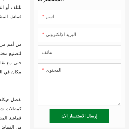
المشمع
لون فيلم PVC غير شفاف
للتلف أو ال
القماش المشمع PVC المرن
اسم
قماش المشمع
ورقة PVC شفافة
القماش المشمع المطلي بالـ PVC
البريد الإلكتروني
مادة فليكس بانر
هاتف
لتصنيع مختل
القماش المشمع PVC الملون
حتى
مع تقا
مغلفة القماش المشمع PVC
المحتوى
مكان في الح
بولي كلوريد الفينيل القماش المشمع
بفضل
هيكله
كمظلات شمس
إرسال الاستفسار الآن
قماشنا المش
من القماش ا