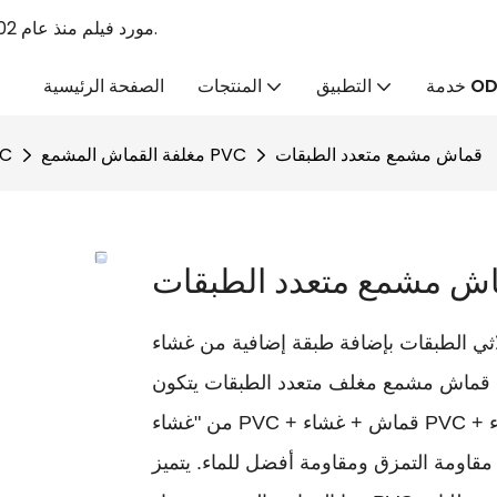
Linyang PVC الرائد PVC Tabaulin الشركة المصنعة & PVC مورد فيلم منذ عام 2002.
ة ODM
التطبيق
المنتجات
الصفحة الرئيسية
قماش مشمع متعدد الطبقات
مغلفة القماش المشمع PVC
القماش ال
ش مشمع متعدد الطبقات
ات بإضافة طبقة إضافية من غشاء PVC وقماشه، استنادًا
نه قماش مشمع مغلف متعدد الطبقات يتكون
من "غشاء PVC + قماش + غشاء PVC + قماش + غشاء PVC". يتميز هذا النوع من القماش المشمع
ي مقاومة التمزق ومقاومة أفضل للماء. يتميز