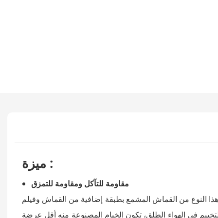
:
ميزة
مقاومة للتآكل ومقاومة للتمزق
نوع من القماش المشمع بطبقة إضافية من القماش وفيلم PVC مقارنةً بالقماش المشمع العادي. يتميز بمقاومة فائقة للتآكل والتمزق،
لتخييم في الهواء الطلق، تكون الخيام المصنوعة منه أقل عرضة