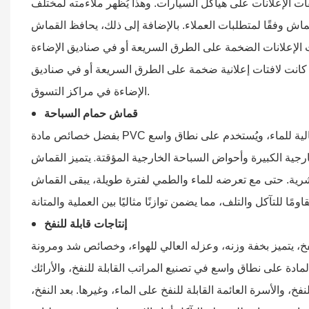
ات الإعلانات على هياكل السيارات.
وهذا
يُظهر ملاءمته لمختلف
ماش
وفقًا لمتطلبات العملاء. بالإضافة إلى ذلك، يحافظ القماش
 الإعلانات الضخمة على الطرق السريعة أو في صناديق الإضاءة
ً كانت لافتات إعلانية ضخمة على الطرق السريعة أو في صناديق
الإضاءة في مراكز التسوق.
قماش حمام السباحة
بفضل خصائص مادة PVC وهيكل القماش المشمع، يتميز القماش المشمع بقدرة تحمل ممتازة ومقاومة عالية للماء، ويُستخدم على نطاق واسع
السباحة الخارجية المؤقتة. يتميز
رجية الكبيرة وأحواض
القماش
رية.
حتى
مع تعرضه للماء والطمي لفترة طويلة، يبقى القماش
إنتاجات
قابلة للنفخ
خ، يتميز بخفة وزنه، وعزله العالي للهواء، وخصائص شد ومرونة
لمادة على نطاق واسع في تصنيع المراتب القابلة للنفخ، والأرائك
للنفخ، والأسرة العائمة القابلة للنفخ على الماء، وغيرها. بعد النفخ،