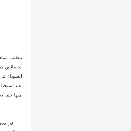
يتطلب قماش 
بخصائص ممتا
عند استخدام
منها حتى بع