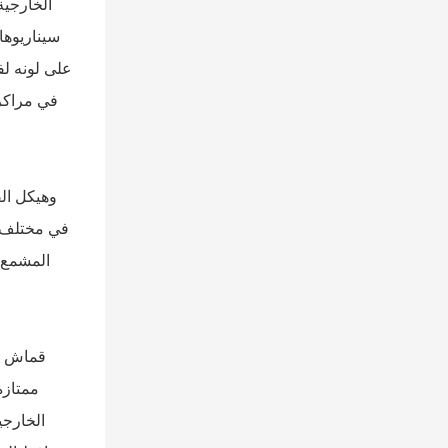
الخارجية
سيناريوها
على لونه لف
في مراكز 
في مختلف أ
المشمع ب
قماش مش
ممتازة
الخارجية