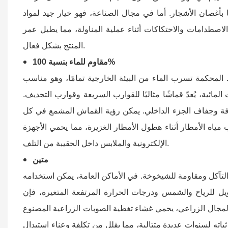
بأغصان الأشجار.
أما
في مجال الصناعة، فهو خيار جيد
لمواد
اصطدامات والاحتكاكات أثناء عملية المناولة، مما يطيل عمر
المنتج بشكل فعال.
مقاوم للماء بنسبة 100%
وم للماء بنسبة 100%. تمنع طبقة الترابط المحكمة تسرب الماء من البيئة الخارجية تمامًا، وهو مناسب
ائية، يُعدّ قماشًا مثاليًا للقوارب السريعة وقوارب التجديف.
يمكن رؤية
فة وجفاف الجزء الداخلي.
القماش
المشمع في كل
مياه الأمطار أثناء هطول الأمطار الغزيرة، مما يحمي الأجهزة
الإلكترونية والملابس داخل الحقيبة من التلف.
متين
التآكل ومقاومة للشيخوخة. في الأماكن العامة، يمكن استخدامه
للرياح والشمس ودرجات الحرارة المرتفعة المتغيرة، فإن
المجال الزراعي، يحمي غشاء تغطية الصوبات الزراعية المصنوع
ه لسنوات عديدة متتالية، مما يقلل من تكلفة وعناء استبدال