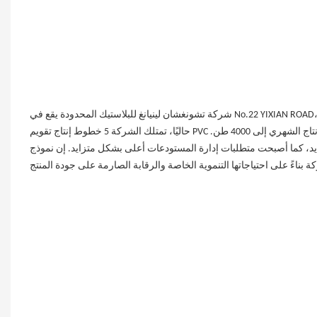
شركة تشونغشان لينيانغ للبلاستيك المحدودة يقع في No.22 YIXIAN ROAD، منطقة تطوير HUOJU. منذ تأسيسها، كرست الشركة جهودها لإنتاج مختلف منتجات PVC.
حاليًا، تمتلك الشركة 5 خطوط إنتاج تقويم PVC وقسمًا للبحث والتطوير يقوم بتطوير المنتجات وفقًا لاحتياجات الصناعات المختلفة. يصل الإنتاج الشهري إلى 4000 طن.
، كما أصبحت متطلبات إدارة المستودعات أعلى بشكل متزايد. إن نموذج