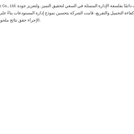
كفاءة التحميل والتفريغ، قامت الشركة بتحسين نموذج إدارة المستودعات بناءً على ن
الإجراء حقق نتائج ملحوظة، حيث ضمن بشكل فعال أن المنتجات تكون دائمًا في حالة تخزين جيدة.