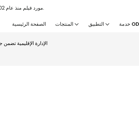
Linyang PVC الرائد PVC Tabaulin الشركة المصنعة & PVC مورد فيلم منذ عام 2002.
ة ODM
التطبيق
المنتجات
الصفحة الرئيسية
الإدارة الإقليمية تضمن ج