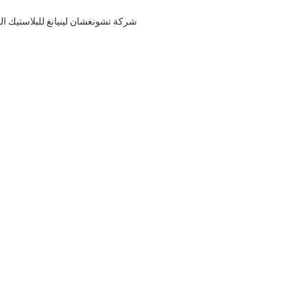
شركة تشونغشان لينيانغ للبلاستيك ا