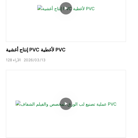
إنتاج أغشية PVC لأغطية PVC
13
03
2026
الآراء
128