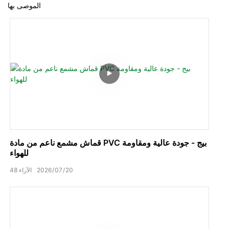
الموصى بها
قماش مشمع ناعم من مادة PVC بيج - جودة عالية ومقاومة
للهواء
20
07
2026
الآراء
48