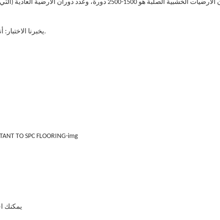
دوران الأرضيات الخشبية الصلبة هو 1500-2500 دورة، وعدد 
يخبرنا الاختبار: أنه من الخطأ الخدش بأداة حادة لاختبار مقاومة التآكل للأرضيات البلاستيكية.
يمكنك اخت