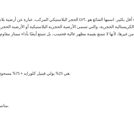
لكريستالية الحجرية، والتي تسمى الأرضية الحجرية البلاستيكية أو الأرضية الحجرية ا
المادة الرئيسية لـ SPC هي 25% بولي فينيل كلورايد + 75% مسحوق كربونات الكالسيوم، وهو نوع من الأرضيات الصلبة.
SPC مناسب للمنزل والفندق والمطاعم والمدرسة والمستشفيات وأماكن أخرى.