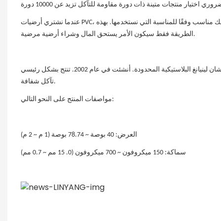
عندما نشتري أرضيات PVC، فهذا لا يعني أنه كلما زادت سماكتها، كلما كانت أكثر ملاءمة. يجب أن نختار منتجات ذات سمك مناسب وفقًا للمناسبة التي نستخدمها. بهذه
الطريقة فقط سيكون الأمر يستحق المال وشراء أرضية مرضية.
تآكل شفافة.
مواصفات المنتج على النحو التالي:
العرض: 40 بوصة ~ 78.74 بوصة (1 م ~ 2 م)
سماكة:
150
ميكروفون ~ 700 ميكروفون (0.
15
مم ~ 0.7 مم)