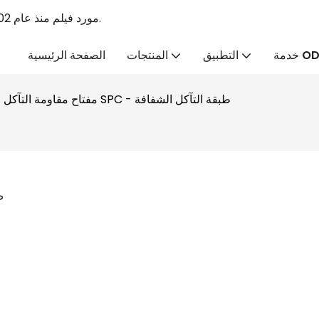
Linyang PVC الرائد PVC Tabaulin الشركة المصنعة & PVC مورد فيلم منذ عام 2002.
ة ODM
التطبيق
المنتجات
الصفحة الرئيسية
مفتاح مقاومة التآكل للأرضية SPC - طبقة التآكل الشفافة
مف