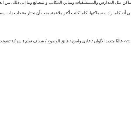
غالبًا متعدد الألوان / عادي واضح / فائق الوضوح / شفاف
فيلم PVC وطبقة
شركة تشونغشان لينيانغ البلاستيكية المحدودة. أنشئت في عام 2002. تنتج بشكل رئيسي s