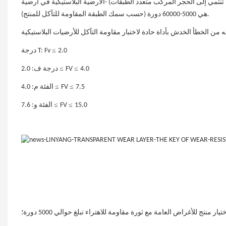
دوران الأرضية العادية (التي تنتمي إلى الحجر المركب متعدد الطبقات) -الأرضية البلاستيكية في أرضية PVC)
هي 5000-60000 دورة (حسب سمك الطبقة المقاومة للتآكل للمنتج).
≤
2.0
درجة T: Fv
≤
≤
4.0
FV
درجة ف: 2.0
≤
≤
7.5
FV
الفئة م: 4.0
≤
≤
15.0
FV
الفئة و: 7.6
يار منتج للأغراض العامة مع ثورة مقاومة للاهتراء تبلغ حوالي 5000 دورة؛