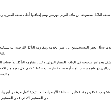
بقة التآكل مصنوعة من مادة البولي يوريثين ويتم إضافتها أعلى طبقة الصورة ولكن
دما يسأل بعض المستخدمين عن عمر الخدمة ومقاومة التآكل للأرضية البلاستيكية،
البلاستيكية. إذا كانت هناك خدوش، فإنهم يشعرون أنها ليست مقاومة للاهتراء.
ف هذه غير صحيحة في الواقع. المعيار الدولي لاختبار مقاومة التآكل للأرضيات 
طحن دائري ذو قاع مسطح لتلميع أرضية 
المقاومة للاهتراء إلى طبقة الطباعة، لا يوجد عدد من الثورات لإتلاف طبقة الطباعة.
ظهرت صناعة الأرضيات البلاستيكية لأول مرة من أوروبا، والدرجة المقا
بالترتيب من الأعلى إلى الأدنى، الدرجة T هي المستوى الأعلى لمقاومة التآكل، والدرجة F هي المستوى الأدنى.