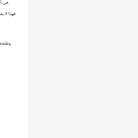
في أماكن مثل المدارس والمستشفيات ومباني المكاتب والمصانع وما إلى ذلك، من الضروري اختيار منتجات متينة ذات دورة مقاومة للتآكل تزيد عن 10000 دورة.