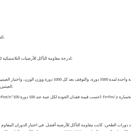
الجزء الثاني: اختبار فريك تابر لأغطية الأرضيات المرنة. تحديد مقاومة التآكل.
تعتبر نتائج اختبار EN 660-2 أكثر دقة، لذلك تم اعتماد طريقة اختبار EN 660-2 لدرجة مقاومة التآكل للأرضيات البلاستيكية:
العينتين المتبقيتين لمدة 200 دورة/دورة حتى بعد 2000 دورة أو عندما تتآكل العينات.
ρ
خسارة Fv
(3) احسب متوسط ​​فقدان الجودة. Fm، معبرًا عنه بوحدة mg/100 دورة Fm=Ftot/n*100 احسب قيمة فقدان الجودة لكل عينة عند 100 دورة: Fv=Fm/