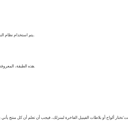
يتم استخدام نظام النقر في القاعدة مما يسمح للمنتج بالتوافق معًا مثل أحجية الصور المقطوعة.
هذه الطبقة، المعروفة بالطبقة الأساسية، تمنح المنتج القوة والمتانة لتحمل الوزن الموضوع عليه.
نت'تختار ألواح أو بلاطات الفينيل الفاخرة لمنزلك، فيجب أن تعلم أن كل منتج يأت