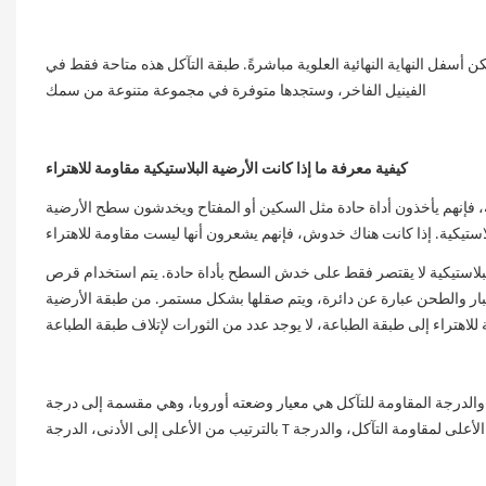
 أسفل النهاية النهائية العلوية مباشرةً. طبقة التآكل هذه متاحة فقط في
الفينيل الفاخر، وستجدها متوفرة في مجموعة متنوعة من سمك
كيفية معرفة ما إذا كانت الأرضية البلاستيكية مقاومة للاهتراء
 فإنهم يأخذون أداة حادة مثل السكين أو المفتاح ويخدشون سطح الأرضية
البلاستيكية لا يقتصر فقط على خدش السطح بأداة حادة. يتم استخدام قرص
الاختبار تحت ضغط 1 كجم. كل دورة من الاختبار والطحن عبارة عن دائرة، ويتم صقلها بشكل مستمر. من طبقة الأرضية
ومة للتآكل هي معيار وضعته أوروبا، وهي مقسمة إلى درجة T، ودرجة P، ودرجة M، ودرجة F.