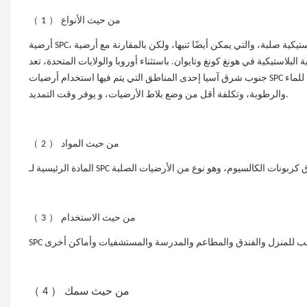
（
）
من حيث الأنواع
1
أرضية SPC، الحجر البلاستيكي المركب، عبارة عن أرضية بلاستيكية صلبة، والتي يمكن أيضًا ثنيها، ولكن بالمقارنة مع أرضية LVT، فإن الانحناء أقل بكثير. اسمها الشائع هو
لبلاستيكية في هونغ كونغ وتايوان. باستثناء أوروبا والولايات المتحدة، تعد
جنوب شرق آسيا إحدى المناطق التي يتم فيها استخدام أرضيات SPC أكثر من غيرها، لأنها لا تتمتع بقيمة مظهر عالية فحسب، بل تتمتع أيضًا بأداء ممتاز مقاوم للماء
والرطوبة، وتكلفة أقل من وضع بلاط الأرضيات، و يوفر وقت التمديد.
（
）
من حيث المواد
2
（
）
من حيث الاستخدام
3
（
）
من حيث سمك
4