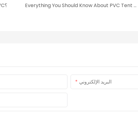
Everything You Should Know About PVC Tent Tarpaulin
كيف يتم تفسير الألوان المختلفة للقماش المشمع PVC؟
البريد الإلكتروني