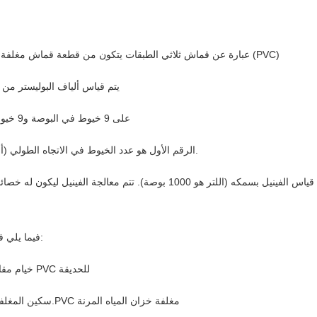
/ القماش PVC عبارة عن قماش ثلاثي الطبقات يتكون من قطعة قماش مغلفة بين ورقتين من فيلم البولي فينيل (PVC)
يتم قياس ألياف البوليستر من خلال وزن الغزل (منكر) وكثافة النسج (عدد الخيوط في البوصة) أو العدد
كلما كان الوزن أثقل، كلما زاد المنكر. يحتوي سكريم 9x9 على 9 خيوط في البوصة و9 خيوط في البوصة
الرقم الأول هو عدد الخيوط في الاتجاه الطولي (أو السداة)، والرقم الثاني هو عدد الخيوط في الاتجاه العرضي (أو اللحمة).
يتم قياس الفينيل بسمكه (اللتر هو 1000 بوصة). تتم معال
فيما يلي فئات القماش المشمع البلاستيكية الخاصة بنا لمختلف التقنيات والتطبيقات:
1.PVC تهوية مرنة من الصلب 2.PVC خيام مقاومة للماء 3.شريط سياج منسوج PVC للحديقة
4. مستودع PVC عالي السرعة نشمر الباب 5.PVC سكين المغلفة القماش المشمع 6.PVC مغلفة خزان المياه المرنة