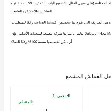
صلابة فيلم PVC سوف تسبب أيضًا شعورًا مختلفًا. أثناء الإنتاج يمكننا استخدام تقنيات مختلفة لتطبيقات المواد المختلفة (على سبيل المثال. التصفيح البارد، التصفيح
الساخن، طلاء شفرة الطبيب).
لذلك، باعتبارها شركة مصنعة للمعدات الأصلية، فإن Dulotech New Materials لديها مجموعة متنوعة من الأنماط والمواصفات المختلفة للمواد للاختيار من بينها،
أو يمكن تخصيصها بنسبة 100% وفقًا للعملاء.
1. التنظيف
المنتظم: