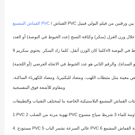
القماش المشمع PVC
جة الفينيل ليكون له خصائص معينة مثل مثبطات اللهب، ومضاد للبكتيريا، ومضاد للكهرباء الساكنة،
ومقاوم للأشعة فوق البنفسجية