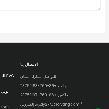
الاتصال بنا
القماش المشمع PVC / النسيج PVC
للتواصل: تشارلي تشان
الهاتف: +86-760-23759163
بولي ك
فاكس: +86-760-23759197
بريد إلكتروني:ly27@tsaiyang.com /
القماش المشمع المطلي بالـ PVC