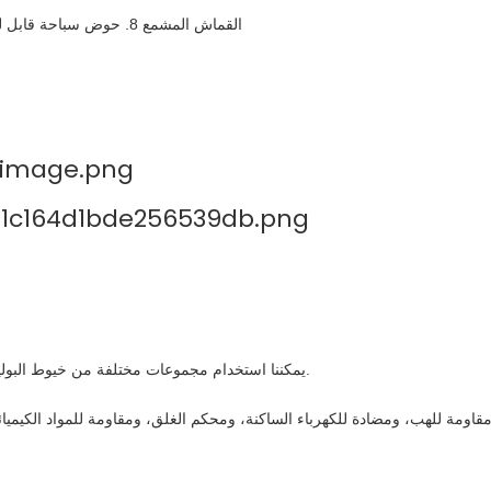
7. هيكل الغشاء خيمة النسيج PVC القماش المشمع 8. حوض سباحة قابل للنفخ 9. بولي كلوريد الفينيل نفخ ترتد
يمكننا استخدام مجموعات مختلفة من خيوط البوليستر وأنماط النسج. سيؤدي ذلك إلى تغيير قوة التمزق وقوة الكسر...إلخ.